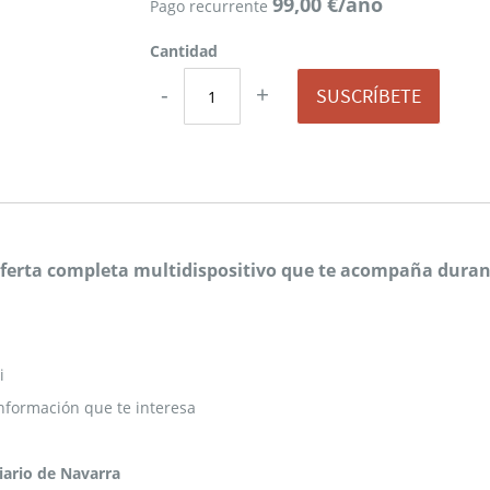
99,00 €/año
Pago recurrente
Cantidad
-
+
SUSCRÍBETE
 oferta completa multidispositivo que te acompaña durant
i
nformación que te interesa
Diario de Navarra