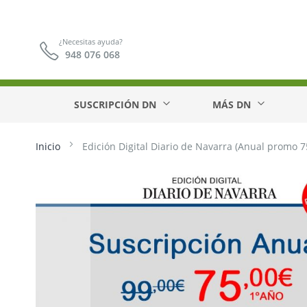
¿Necesitas ayuda?
948 076 068
SUSCRIPCIÓN DN
MÁS DN
Inicio
Edición Digital Diario de Navarra (Anual promo 7
Saltar
al
final
de
la
galería
de
imágenes