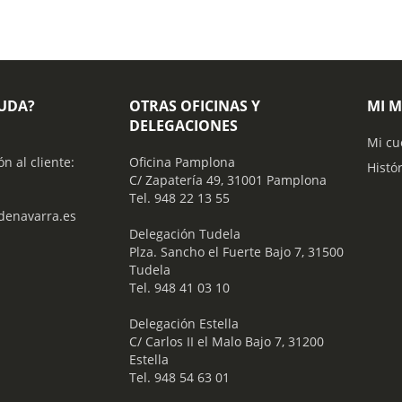
YUDA?
OTRAS OFICINAS Y
MI 
DELEGACIONES
Mi cu
ón al cliente:
Oficina Pamplona
Histó
C/ Zapatería 49, 31001 Pamplona
Tel. 948 22 13 55
enavarra.es
​ Delegación Tudela
Plza. Sancho el Fuerte Bajo 7, 31500
Tudela
Tel. 948 41 03 10
​ Delegación Estella
C/ Carlos II el Malo Bajo 7, 31200
Estella
Tel. 948 54 63 01