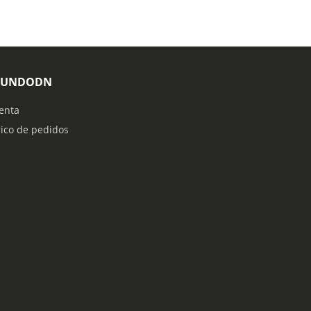
MUNDODN
enta
rico de pedidos