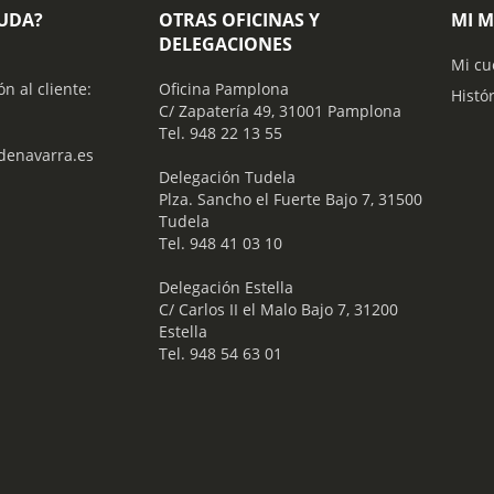
YUDA?
OTRAS OFICINAS Y
MI 
DELEGACIONES
Mi cu
ón al cliente:
Oficina Pamplona
Histó
C/ Zapatería 49, 31001 Pamplona
Tel. 948 22 13 55
enavarra.es
​ Delegación Tudela
Plza. Sancho el Fuerte Bajo 7, 31500
Tudela
Tel. 948 41 03 10
​ Delegación Estella
C/ Carlos II el Malo Bajo 7, 31200
Estella
Tel. 948 54 63 01