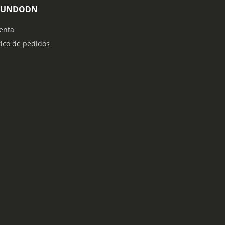
MUNDODN
enta
rico de pedidos