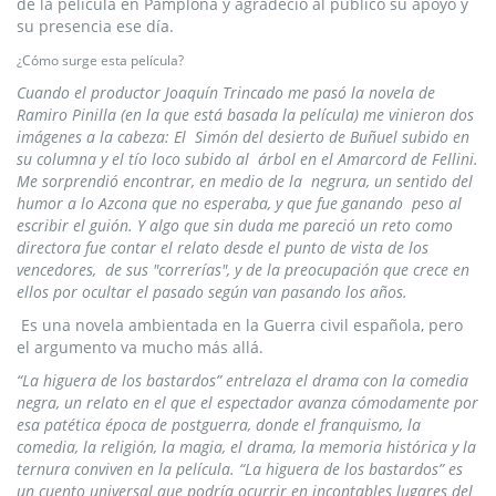
de la película en Pamplona y agradeció al público su apoyo y
su presencia ese día.
¿Cómo surge esta película?
Cuando el productor Joaquín Trincado me pasó la novela de
Ramiro Pinilla (en la que está basada la película) me vinieron dos
imágenes a la cabeza: El Simón del desierto de Buñuel subido en
su columna y el tío loco subido al árbol en el Amarcord de Fellini.
Me sorprendió encontrar, en medio de la negrura, un sentido del
humor a lo Azcona que no esperaba, y que fue ganando peso al
escribir el guión. Y algo que sin duda me pareció un reto como
directora fue contar el relato desde el punto de vista de los
vencedores, de sus "correrías", y de la preocupación que crece en
ellos por ocultar el pasado según van pasando los años.
Es una novela ambientada en la Guerra civil española, pero
el argumento va mucho más allá.
“La higuera de los bastardos” entrelaza el drama con la comedia
negra, un relato en el que el espectador avanza cómodamente por
esa patética época de postguerra, donde el franquismo, la
comedia, la religión, la magia, el drama, la memoria histórica y la
ternura conviven en la película. “La higuera de los bastardos” es
un cuento universal que podría ocurrir en incontables lugares del