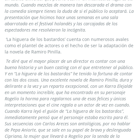
mundo.
Cuando mezclas de manera tan descarada el drama con
la comedia siempre tienes la duda de si el público lo aceptará. La
presentación que hicimos hace unas semanas en una sala
abarrotada en el festival holandés y las carcajadas de los
espectadores me resolvieron la incógnita.
‘La higuera de los bastardos’ cuenta con numerosos avales
como el plantel de actores o el hecho de ser la adaptación de
la novela de Ramiro Pinilla.
Te diré que el mayor placer de un director es contar con una
buena historia y un buen casting con el que entretener al público.
Y en “La higuera de los bastardos” he tenido la fortuna de contar
con las dos cosas. Una excelente novela de Ramiro Pinilla, dura y
delirante a la vez y un reparto excepcional, con un Karra Elejalde
en un momento increíble, que ha encontrado en su personaje
Rogelio la horma para regalarnos una de esas felices y únicas
interpretaciones que el cine regala a un actor de vez en cuando.
Cuando Karra leyó el guión de “La higuera de los bastardos”,
inmediatamente pensó que el personaje estaba escrito para él.
Sus secuencias con Carlos Areces son antológicas, por no hablar
de Pepa Aniorte, que se sale en su papel de brava y deslenguada
Cipriana, la mujer que llevará a Rogelio por la senda de la