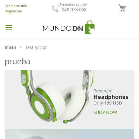
Mi ce
¿Necesitas ayuda?
Iniciar sesión
948 076 068
Regístrate
Inicio
test-script
prueba
Premium
Headphones
Only
199 USD
SHOP NOW