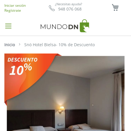
Mi ce
¿Necesitas ayuda?
Iniciar sesión
948 076 068
Regístrate
Inicio
Snö Hotel Bielsa- 10% de Descuento
Saltar
al
final
de
la
galería
de
imágenes