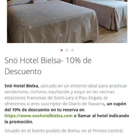
Saltar
Snö Hotel Bielsa- 10% de
al
Descuento
comienzo
de
la
Snö Hotel Bielsa,
ubicado en un
entorno ideal para practicar
galería
senderismo, ciclismo, equitación y esquí en las vecinas
de
estaciones francesas de Saint-Lary o Piau Engaly, te
imágenes
ofrecemos si eres suscriptor de Diario de Navarra
, un cupón
del 10% de descuento en tu reserva en
https://www.snohotelbielsa.com
o llamar al hotel indicando
la promoción.
Situado en el bonito pueblo de Bielsa, en el Pirineo Central.