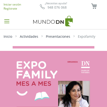
Mi ce
¿Necesitas ayuda?
Iniciar sesión
948 076 068
Regístrate
Inicio
Actividades
Presentaciones
Expofamily