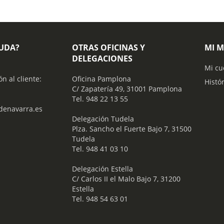
YUDA?
OTRAS OFICINAS Y
MI 
DELEGACIONES
Mi cu
ón al cliente:
Oficina Pamplona
Histó
C/ Zapatería 49, 31001 Pamplona
Tel. 948 22 13 55
enavarra.es
​ Delegación Tudela
Plza. Sancho el Fuerte Bajo 7, 31500
Tudela
Tel. 948 41 03 10
​ Delegación Estella
C/ Carlos II el Malo Bajo 7, 31200
Estella
Tel. 948 54 63 01