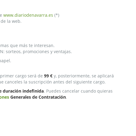
de
www.diariodenavarra.es
(*)
 de la web.
temas que más te interesan.
N: sorteos, promociones y ventajas.
papel.
l primer cargo será de
99 €
y, posteriormente, se aplicará
que canceles la suscripción antes del siguiente cargo.
e duración indefinida
. Puedes cancelar cuando quieras
ones
Generales de Contratación
.