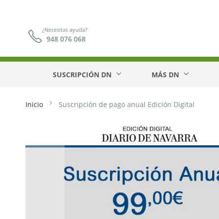
¿Necesitas ayuda?
948 076 068
SUSCRIPCIÓN DN
MÁS DN
Inicio
Suscripción de pago anual Edición Digital
Saltar
al
final
de
la
galería
de
imágenes