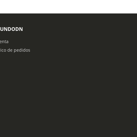
MUNDODN
enta
rico de pedidos