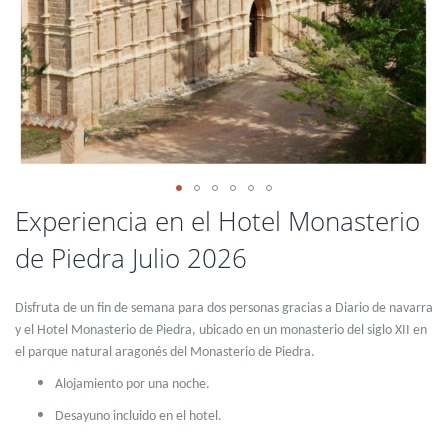
Saltar
Experiencia en el Hotel Monasterio
al
de Piedra Julio 2026
comienzo
de
la
Disfruta de un fin de semana para dos personas gracias a Diario de navarra
galería
de
y el Hotel Monasterio de Piedra, ubicado en un monasterio del siglo XII en
imágenes
el parque natural aragonés del Monasterio de Piedra.
Alojamiento por una noche.
Desayuno incluido en el hotel.