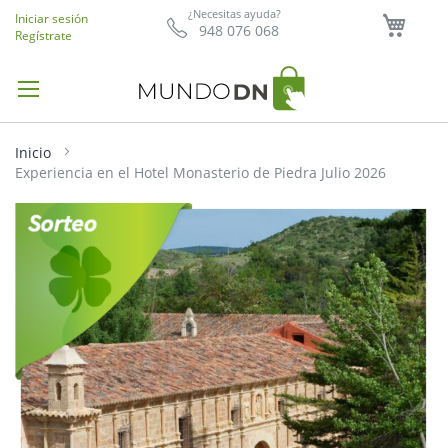
Mi ce
¿Necesitas ayuda?
Iniciar sesión
948 076 068
Regístrate
Inicio
Experiencia en el Hotel Monasterio de Piedra Julio 2026
Saltar
al
final
de
la
galería
de
imágenes