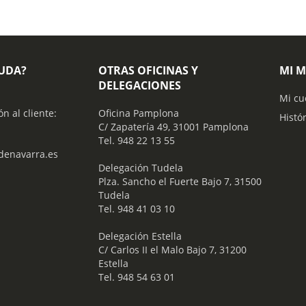
YUDA?
OTRAS OFICINAS Y
MI 
DELEGACIONES
Mi cu
ón al cliente:
Oficina Pamplona
Histó
C/ Zapatería 49, 31001 Pamplona
Tel. 948 22 13 55
enavarra.es
​ Delegación Tudela
Plza. Sancho el Fuerte Bajo 7, 31500
Tudela
Tel. 948 41 03 10
​ Delegación Estella
C/ Carlos II el Malo Bajo 7, 31200
Estella
Tel. 948 54 63 01