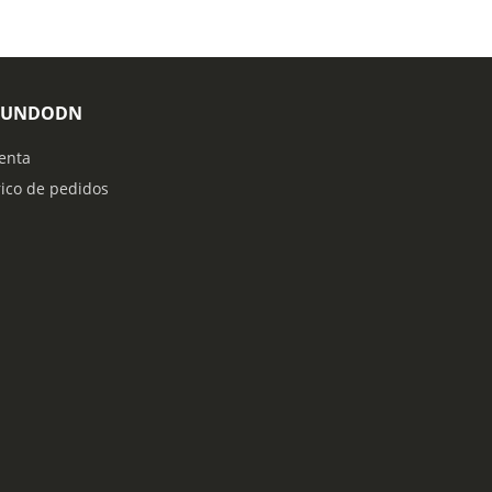
MUNDODN
enta
rico de pedidos