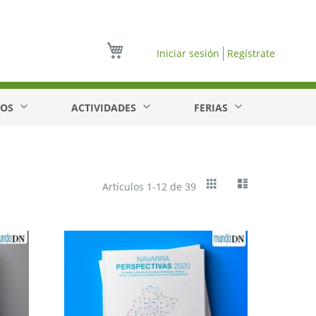
Mi cesta
Iniciar sesión
Regístrate
EOS
ACTIVIDADES
FERIAS
Ver
Cuadrícula
Lista
Artículos
1
-
12
de
39
como