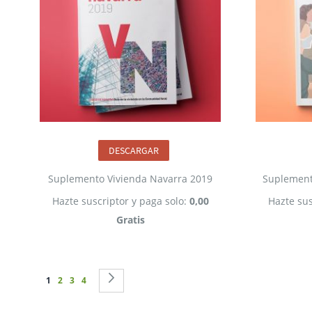
DESCARGAR
Suplemento Vivienda Navarra 2019
Suplement
Hazte suscriptor y paga solo:
0,00
Hazte sus
Gratis
Página
Actualmente estás leyendo página
Página
Página
Página
Página
Siguiente
1
2
3
4