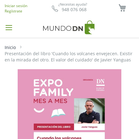
Mi ce
¿Necesitas ayuda?
Iniciar sesión
948 076 068
Regístrate
Inicio
Presentación del libro 'Cuando los volcanes envejecen. Existir
en la mirada del otro. El valor del cuidado' de Javier Yanguas
Saltar
al
final
de
la
galería
de
imágenes