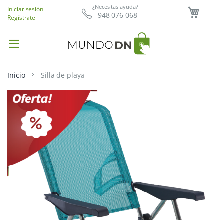
Mi ce
¿Necesitas ayuda?
Iniciar sesión
948 076 068
Regístrate
Inicio
Silla de playa
Saltar
al
final
de
la
galería
de
imágenes