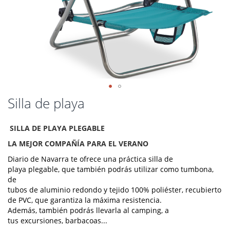
Saltar
Silla de playa
al
comienzo
SILLA DE PLAYA PLEGABLE
de
la
LA MEJOR COMPAÑÍA PARA EL VERANO
galería
Diario de Navarra te ofrece una práctica silla de
de
playa plegable, que también podrás utilizar como tumbona,
imágenes
de
tubos de aluminio redondo y tejido 100% poliéster, recubierto
de PVC, que garantiza la máxima resistencia.
Además, también podrás llevarla al camping, a
tus excursiones, barbacoas...