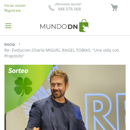
Mi ce
¿Necesitas ayuda?
Iniciar sesión
948 076 068
Regístrate
Inicio
Re- Evolucion.Charla MIGUEL ÁNGEL TOBÍAS: “Una vida con
Propósito”
Saltar
al
final
de
la
galería
de
imágenes