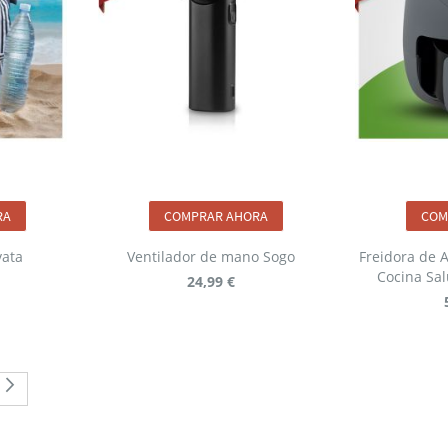
RA
COMPRAR AHORA
COM
vata
Ventilador de mano Sogo
Freidora de A
Cocina Sal
24,99 €
ente estás leyendo página
na
Página
Siguiente