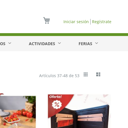
Mi cesta
Iniciar sesión
Regístrate
EOS
ACTIVIDADES
FERIAS
Ver
Cuadrícula
Lista
Artículos
37
-
48
de
53
como