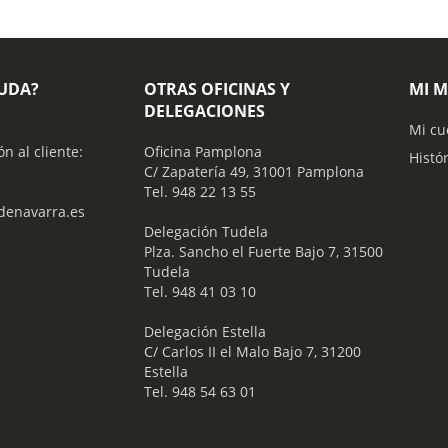
YUDA?
OTRAS OFICINAS Y
MI 
DELEGACIONES
Mi cu
ón al cliente:
Oficina Pamplona
Histó
C/ Zapatería 49, 31001 Pamplona
Tel. 948 22 13 55
enavarra.es
​ Delegación Tudela
Plza. Sancho el Fuerte Bajo 7, 31500
Tudela
Tel. 948 41 03 10
​ Delegación Estella
C/ Carlos II el Malo Bajo 7, 31200
Estella
Tel. 948 54 63 01