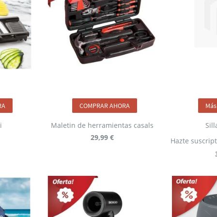
RA
COMPRAR AHORA
Más
i
Maletin de herramientas casals
Sil
29,99 €
Hazte suscript