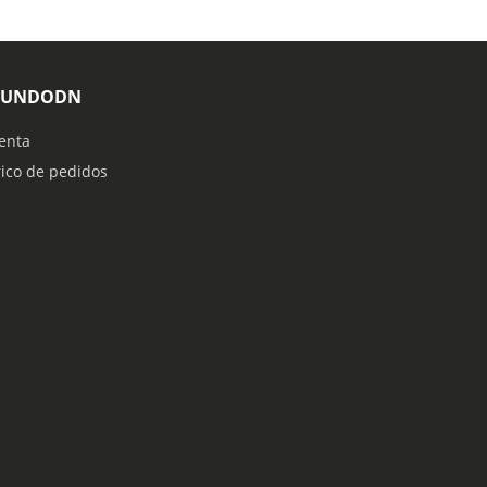
MUNDODN
enta
rico de pedidos