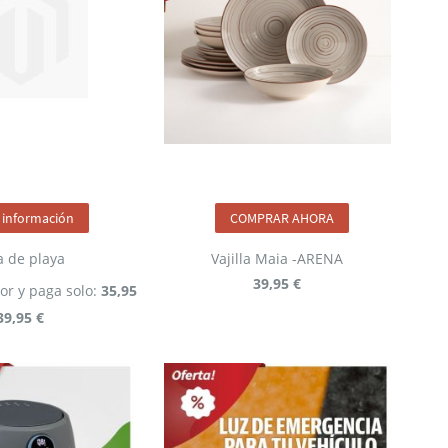
 información
COMPRAR AHORA
la de playa
Vajilla Maia -ARENA
39,95 €
or y paga solo:
35,95
39,95 €