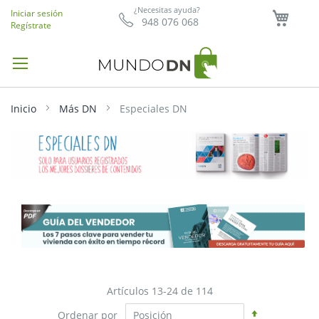
Mi ce
¿Necesitas ayuda?
Iniciar sesión
948 076 068
Regístrate
Inicio
Más DN
Especiales DN
Artículos
13
-
24
de
114
Fijar
Ordenar por