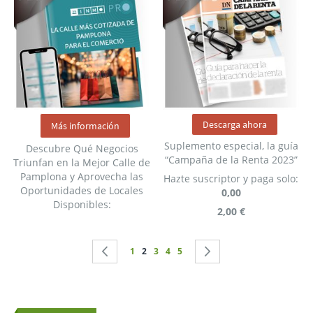
Descarga ahora
Más información
Suplemento especial, la guía
Descubre Qué Negocios
“Campaña de la Renta 2023”
Triunfan en la Mejor Calle de
Pamplona y Aprovecha las
Hazte suscriptor y paga solo:
Oportunidades de Locales
0,00
Disponibles:
2,00 €
Página
Página
Anterior
Página
Actualmente estás leyendo página
Página
Página
Página
Página
Siguiente
1
2
3
4
5